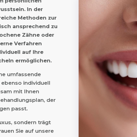
um persönlichen
sstsein. In der
reiche Methoden zur
isch ansprechend zu
rochene Zähne oder
derne Verfahren
viduell auf Ihre
cheln ermöglichen.
ine umfassende
d ebenso individuell
nsam mit Ihnen
Behandlungsplan, der
gen passt.
uxus, sondern trägt
rauen Sie auf unsere