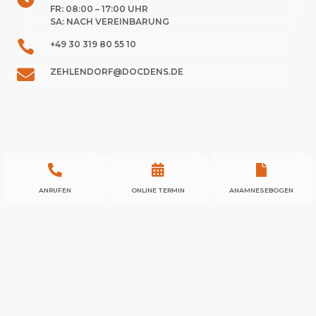
FR: 08:00 – 17:00 UHR
SA: NACH VEREINBARUNG

+49 30 319 80 55 10

ZEHLENDORF@DOCDENS.DE



ANRUFEN
ONLINE TERMIN
ANAMNESEBOGEN
IMPRESSUM
DATENSCHUTZERKLÄRUNG
BARRIEREFREIHEIT