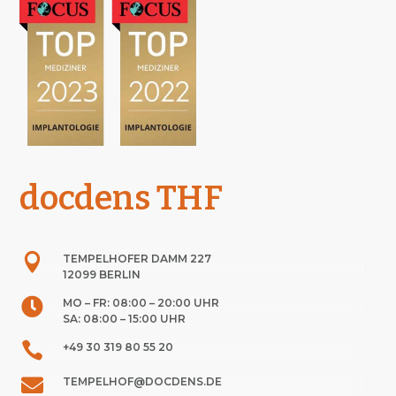
docdens THF

TEMPELHOFER DAMM 227
12099 BERLIN

MO – FR: 08:00 – 20:00 UHR
SA: 08:00 – 15:00 UHR

+49 30 319 80 55 20

TEMPELHOF@DOCDENS.DE