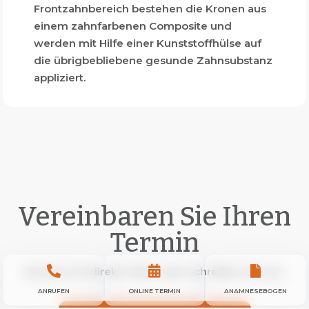
Frontzahnbereich bestehen die Kronen aus
einem zahnfarbenen Composite und
werden mit Hilfe einer Kunststoffhülse auf
die übrigbebliebene gesunde Zahnsubstanz
appliziert.
Vereinbaren Sie Ihren
Termin



Buchen Sie direkt online oder schreiben Sie uns
ANRUFEN
ONLINE TERMIN
ANAMNESEBOGEN