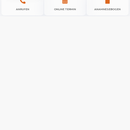



ANRUFEN
ONLINE TERMIN
ANAMNESEBOGEN
Nicht nur bei der Hochleistungszahnmedizin wird der
docdens
®
-Anspruch
– Zahnmedizin durch Kompetenz –
einfach docdens
®
– erfüllt. Die zahnmedizinische Betreuung
geht weit über den Zahnersatz hinaus. docdens
®
Zehlendorf
vertraut auf innovative Zahnmedizin in bewährtem Umfeld, in