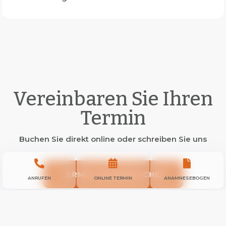
Vereinbaren Sie Ihren
Termin
Buchen Sie direkt online oder schreiben Sie uns



TERMIN ONLINE BUCHEN
ANRUFEN
ONLINE TERMIN
ANAMNESEBOGEN