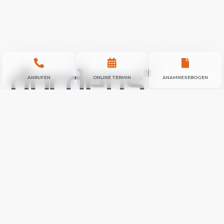



ANRUFEN
ONLINE TERMIN
ANAMNESEBOGEN
Nicht nur bei der Hochleistungszahnmedizin wird der
docdens
®
-Anspruch
– Zahnmedizin durch Kompetenz –
einfach docdens
®
– erfüllt. Die zahnmedizinische Betreuung
geht weit über den Zahnersatz hinaus. docdens
®
Zehlendorf
vertraut auf innovative Zahnmedizin in bewährtem Umfeld, in
dem unsere Patienten das gesamte Spektrum der modernen
Zahnheilkunde erwarten dürfen. Unser Anspruch: TOP-
Vorsorge – TOP-Versorgung – TOP-Nachsorge